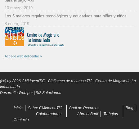
para el siglo XXI
10 marzo, 2019
Los 5 mejores regalos tecnológicos y educativos para niñas y niños
8 enero, 2019
Accede web del centro »
(cc) by
2026
CMIdocenTIC
- Biblioteca de recursos TIC | Centro de Magisterio La
Inmaculada.
Desarrollo Web por |
SI2 Soluciones
Inicio
Sobre CMIdocenTIC
Baúl de Recursos
Blog
Colaboradores
Abre el Baúl
Trabajos
Contacto