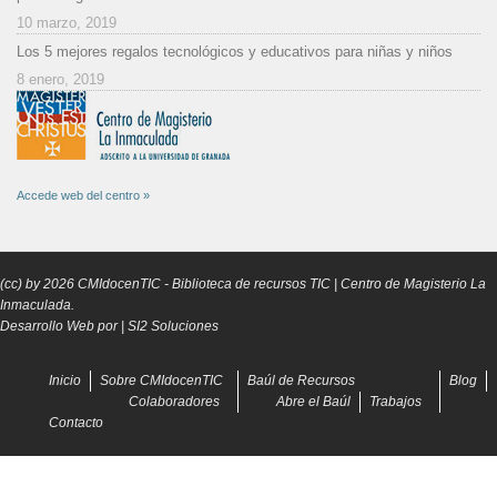
10 marzo, 2019
Los 5 mejores regalos tecnológicos y educativos para niñas y niños
8 enero, 2019
Accede web del centro »
(cc) by
2026
CMIdocenTIC
- Biblioteca de recursos TIC | Centro de Magisterio La
Inmaculada.
Desarrollo Web por |
SI2 Soluciones
Inicio
Sobre CMIdocenTIC
Baúl de Recursos
Blog
Colaboradores
Abre el Baúl
Trabajos
Contacto