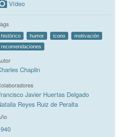
Vídeo
Tags
histórico
humor
icono
motivación
recomendaciones
utor
Charles Chaplin
Colaboradores
Francisco Javier Huertas Delgado
Natalia Reyes Ruiz de Peralta
Año
1940