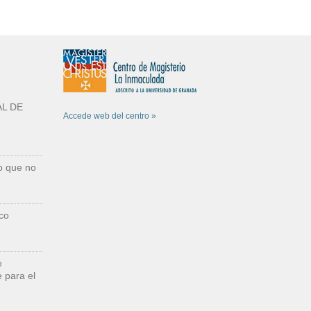
L DE
Accede web del centro »
o que no
co
e
 para el