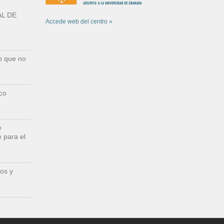
L DE
Accede web del centro »
o que no
co
e
 para el
os y