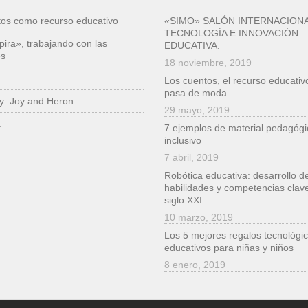
tos como recurso educativo
«SIMO» SALÓN INTERNACIONA
TECNOLOGÍA E INNOVACIÓN
pira», trabajando con las
EDUCATIVA.
es
18 noviembre, 2019
Los cuentos, el recurso educativ
pasa de moda
ry: Joy and Heron
29 mayo, 2019
a
7 ejemplos de material pedagógi
inclusivo
7 abril, 2019
Robótica educativa: desarrollo d
habilidades y competencias clave
siglo XXI
10 marzo, 2019
Los 5 mejores regalos tecnológic
educativos para niñas y niños
8 enero, 2019