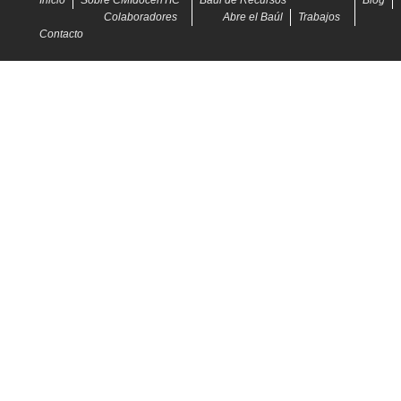
Inicio
Sobre CMIdocenTIC
Baúl de Recursos
Blog
Colaboradores
Abre el Baúl
Trabajos
Contacto