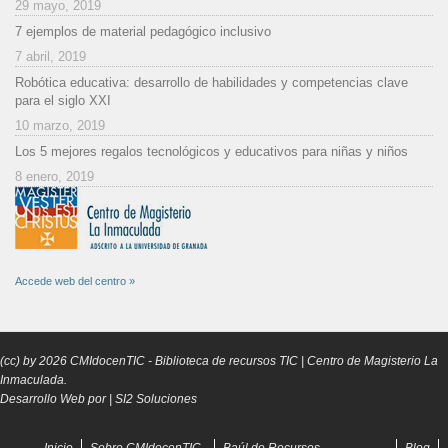
29 mayo, 2019
7 ejemplos de material pedagógico inclusivo
7 abril, 2019
Robótica educativa: desarrollo de habilidades y competencias clave
para el siglo XXI
10 marzo, 2019
Los 5 mejores regalos tecnológicos y educativos para niñas y niños
8 enero, 2019
Accede web del centro »
(cc) by
2026
CMIdocenTIC
- Biblioteca de recursos TIC | Centro de Magisterio La
Inmaculada.
Desarrollo Web por |
SI2 Soluciones