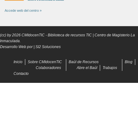
Accede web del centro »
(cc) by
2026
CMIdocenTIC
- Biblioteca de recursos TIC | Centro de Magisterio La
Inmaculada.
Desarrollo Web por |
SI2 Soluciones
Inicio
Sobre CMIdocenTIC
Baúl de Recursos
Blog
Colaboradores
Abre el Baúl
Trabajos
Contacto