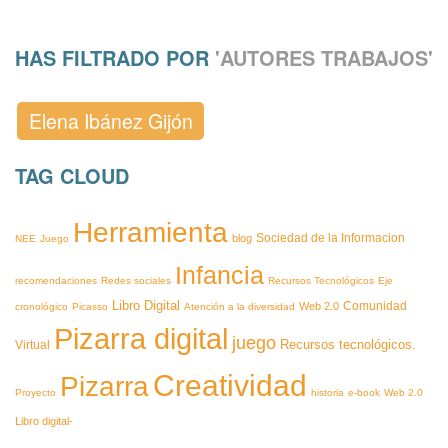
HAS FILTRADO POR
'AUTORES TRABAJOS'
Elena Ibánez Gijón
TAG CLOUD
Herramienta
blog
Sociedad de la Informacion
NEE
Juego
Infancia
recomendaciones
Redes sociales
Recursos Tecnológicos
Eje
Libro Digital
Web 2.0
Comunidad
cronológico
Picasso
Atención a la diversidad
Pizarra digital
juego
Recursos tecnológicos.
Virtual
Creatividad
Pizarra
Proyecto
historia
e-book
Web 2.0
Libro digital-