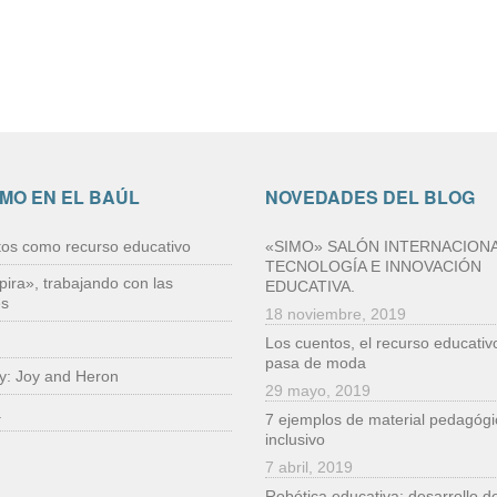
IMO EN EL BAÚL
NOVEDADES DEL BLOG
tos como recurso educativo
«SIMO» SALÓN INTERNACIONA
TECNOLOGÍA E INNOVACIÓN
pira», trabajando con las
EDUCATIVA.
es
18 noviembre, 2019
Los cuentos, el recurso educativ
pasa de moda
ry: Joy and Heron
29 mayo, 2019
a
7 ejemplos de material pedagógi
inclusivo
7 abril, 2019
Robótica educativa: desarrollo d