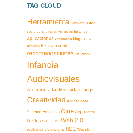
TAG CLOUD
Herramienta
humor
Software
sociologia
histórico
Animación
formatos
aplicaciones
blog
conferencia
e-book
Pizarra
creación
Recursos
recomendaciones
iOS
ebook
Infancia
Audiovisuales
Atención a la diversidad
Juego
Creatividad
Aplicaciones
Cine
App
Sistema Educativo
Android
Web 2.0
Redes sociales
NEE
Libro Digital
publicación
Televisión