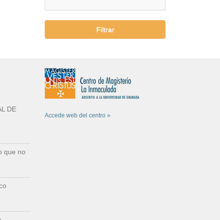
Filtrar
L DE
Accede web del centro »
o que no
co
e