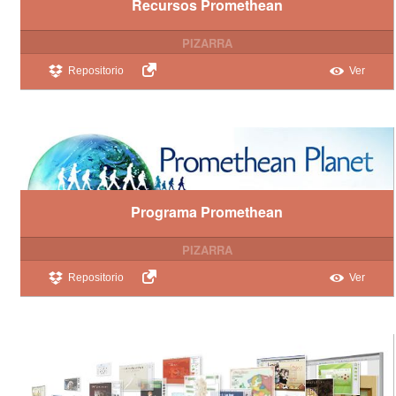
Recursos Promethean
PIZARRA
Repositorio
Ver
Programa Promethean
PIZARRA
Repositorio
Ver