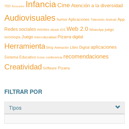
Infancia
Cine
Atención a la diversidad
TED
Buscador
Audiovisuales
App
humor
Aplicaciones
Televisión
Android
Web 2.0
Redes sociales
juego
móviles
ebook
iOS
WhatsApp
Pizarra digital
Juego
sociologia
Interculturalidad
Herramienta
aplicaciones
Libro Digital
blog
Animación
recomendaciones
Sistema Educativo
icono
conferencia
Creatividad
Pizarra
Software
FILTRAR POR
Tipos