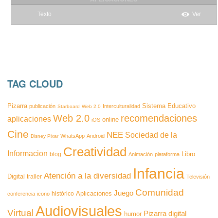
Texto
Ver
TAG CLOUD
Pizarra
Sistema Educativo
publicación
Interculturalidad
Starboard
Web 2.0
Web 2.0
recomendaciones
aplicaciones
online
iOS
Cine
NEE
Sociedad de la
WhatsApp
Android
Disney Pixar
Creatividad
Informacion
Libro
blog
Animación
plataforma
Infancia
Atención a la diversidad
Digital
trailer
Televisión
Comunidad
Juego
Aplicaciones
histórico
conferencia
icono
Audiovisuales
Virtual
Pizarra digital
humor