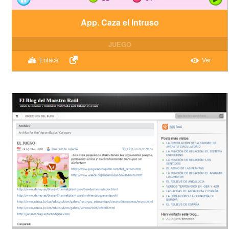
App. Caza el Intruso
JUEGO
Enlace
Ver