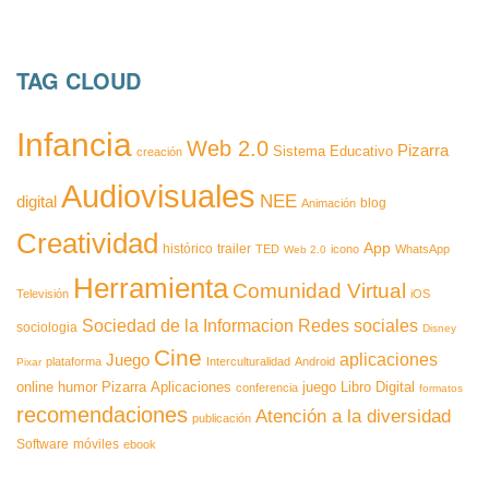
TAG CLOUD
Infancia
Web 2.0
Pizarra
Sistema Educativo
creación
Audiovisuales
NEE
digital
blog
Animación
Creatividad
App
histórico
trailer
TED
icono
WhatsApp
Web 2.0
Herramienta
Comunidad Virtual
Televisión
iOS
Redes sociales
Sociedad de la Informacion
sociologia
Disney
Cine
aplicaciones
Juego
plataforma
Interculturalidad
Android
Pixar
online
humor
Pizarra
Aplicaciones
juego
Libro Digital
conferencia
formatos
recomendaciones
Atención a la diversidad
publicación
Software
móviles
ebook