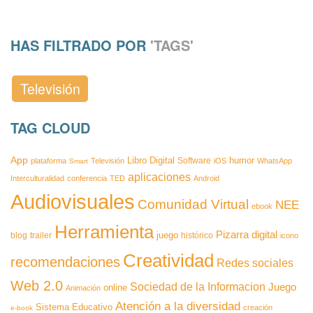
HAS FILTRADO POR
'TAGS'
Televisión
TAG CLOUD
App
Libro Digital
humor
Software
plataforma
Televisión
iOS
WhatsApp
Smart
aplicaciones
Interculturalidad
conferencia
TED
Android
Audiovisuales
Comunidad Virtual
NEE
ebook
Herramienta
Pizarra digital
juego
blog
trailer
histórico
icono
Creatividad
recomendaciones
Redes sociales
Web 2.0
Sociedad de la Informacion
Juego
online
Animación
Atención a la diversidad
Sistema Educativo
creación
e-book