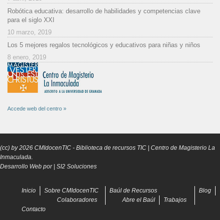
Robótica educativa: desarrollo de habilidades y competencias clave
para el siglo XXI
10 marzo, 2019
Los 5 mejores regalos tecnológicos y educativos para niñas y niños
8 enero, 2019
Accede web del centro »
(cc) by
2026
CMIdocenTIC
- Biblioteca de recursos TIC | Centro de Magisterio La
Inmaculada.
Desarrollo Web por |
SI2 Soluciones
Inicio
Sobre CMIdocenTIC
Baúl de Recursos
Blog
Colaboradores
Abre el Baúl
Trabajos
Contacto