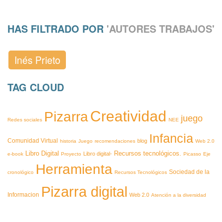
HAS FILTRADO POR
'AUTORES TRABAJOS'
Inés Prieto
TAG CLOUD
Creatividad
Pizarra
juego
Redes sociales
NEE
Infancia
Comunidad Virtual
blog
historia
Juego
recomendaciones
Web 2.0
Recursos tecnológicos.
Libro Digital
Libro digital-
e-book
Proyecto
Picasso
Eje
Herramienta
Sociedad de la
cronológico
Recursos Tecnológicos
Pizarra digital
Informacion
Web 2.0
Atención a la diversidad