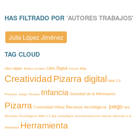
HAS FILTRADO POR
'AUTORES TRABAJOS'
Julia López Jiménez
TAG CLOUD
Libro Digital
Libro digital-
blog
Redes sociales
e-book
Creatividad
Pizarra digital
Web 2.0
Infancia
Sociedad de la Informacion
Proyecto
Juego
Picasso
Pizarra
juego
Recursos tecnológicos.
Comunidad Virtual
NEE
Recursos Tecnológicos
Web 2.0
Eje cronológico
recomendaciones
historia
Atención a la
Herramienta
diversidad