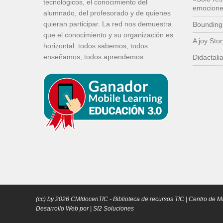
tecnológicos, el conocimiento del
emocion
alumnado, del profesorado y de quienes
quieran participar. La red nos demuestra
Bounding
que el conocimiento y su organización es
A joy Sto
horizontal: todos sabemos, todos
enseñamos, todos aprendemos.
Didactali
(cc) by
2026
CMIdocenTIC
- Biblioteca de recursos TIC | Centro de M
Desarrollo Web por |
SI2 Soluciones