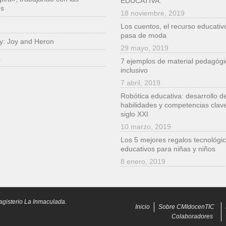
EDUCATIVA.
es
18 noviembre, 2019
Los cuentos, el recurso educativ
pasa de moda
ry: Joy and Heron
29 mayo, 2019
a
7 ejemplos de material pedagógi
inclusivo
7 abril, 2019
Robótica educativa: desarrollo d
habilidades y competencias clave
siglo XXI
10 marzo, 2019
Los 5 mejores regalos tecnológic
educativos para niñas y niños
8 enero, 2019
agisterio La Inmaculada.
Inicio
Sobre CMIdocenTIC
Colaboradores