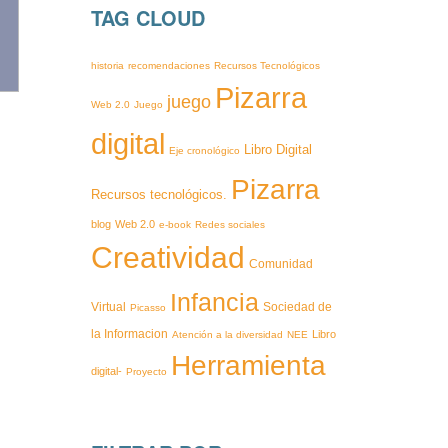
TAG CLOUD
historia
recomendaciones
Recursos Tecnológicos
Pizarra
juego
Web 2.0
Juego
digital
Libro Digital
Eje cronológico
Pizarra
Recursos tecnológicos.
blog
Web 2.0
e-book
Redes sociales
Creatividad
Comunidad
Infancia
Virtual
Sociedad de
Picasso
la Informacion
Libro
Atención a la diversidad
NEE
Herramienta
digital-
Proyecto