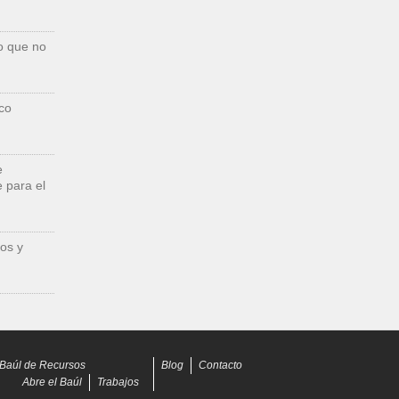
o que no
co
e
 para el
os y
Baúl de Recursos
Blog
Contacto
Abre el Baúl
Trabajos