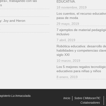
pira», trabajando con las
EDUCATIVA.
es
18 noviembre, 2019
Los cuentos, el recurso educativ
pasa de moda
ry: Joy and Heron
29 mayo, 2019
a
7 ejemplos de material pedagógi
inclusivo
7 abril, 2019
Robótica educativa: desarrollo d
habilidades y competencias clave
siglo XXI
10 marzo, 2019
Los 5 mejores regalos tecnológic
educativos para niñas y niños
8 enero, 2019
agisterio La Inmaculada.
Inicio
Sobre CMIdocenTIC
Colaboradores