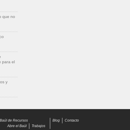
o que no
co
e
 para el
os y
Baúl de Recursos
Blog
Contacto
Abre el Baúl
Trabajos