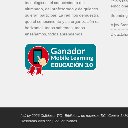
«Sólo res
tecnológicos, el conocimiento del
emocion
alumnado, del profesorado y de quienes
quieran participar. La red nos demuestra
Bounding
que el conocimiento y su organización es
A joy Sto
horizontal: todos sabemos, todos
enseñamos, todos aprendemos.
Didactali
(cc) by
2026
CMIdocenTIC
- Biblioteca de recursos TIC | Centro de M
Desarrollo Web por |
SI2 Soluciones