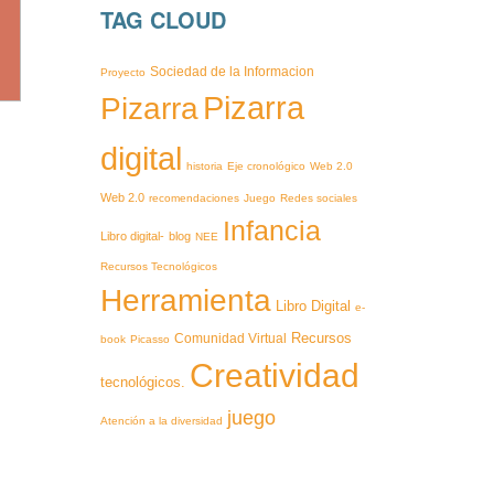
TAG CLOUD
Sociedad de la Informacion
Proyecto
Pizarra
Pizarra
digital
historia
Eje cronológico
Web 2.0
Web 2.0
recomendaciones
Juego
Redes sociales
Infancia
Libro digital-
blog
NEE
Recursos Tecnológicos
Herramienta
Libro Digital
e-
Recursos
Comunidad Virtual
book
Picasso
Creatividad
tecnológicos.
juego
Atención a la diversidad