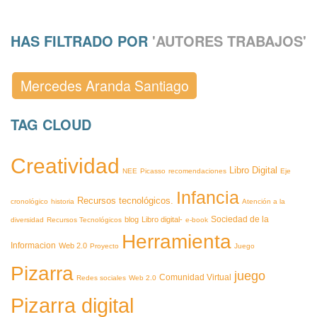
HAS FILTRADO POR
'AUTORES TRABAJOS'
Mercedes Aranda Santiago
TAG CLOUD
Creatividad
Libro Digital
NEE
Picasso
recomendaciones
Eje
Infancia
Recursos tecnológicos.
cronológico
historia
Atención a la
blog
Libro digital-
Sociedad de la
diversidad
Recursos Tecnológicos
e-book
Herramienta
Informacion
Web 2.0
Proyecto
Juego
Pizarra
juego
Comunidad Virtual
Redes sociales
Web 2.0
Pizarra digital