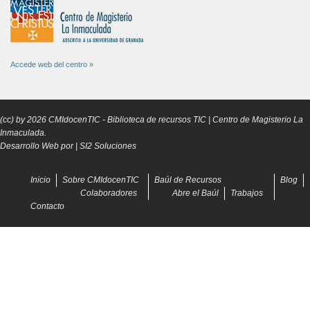
Accede web del centro »
(cc) by
2026
CMIdocenTIC
- Biblioteca de recursos TIC | Centro de Magisterio La
Inmaculada.
Desarrollo Web por |
SI2 Soluciones
Inicio
Sobre CMIdocenTIC
Baúl de Recursos
Blog
Colaboradores
Abre el Baúl
Trabajos
Contacto