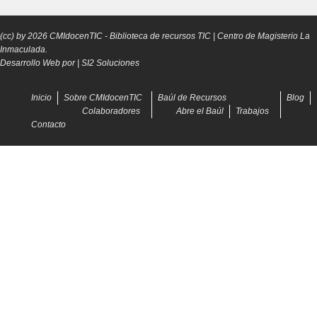
(cc) by
2026
CMIdocenTIC
- Biblioteca de recursos TIC | Centro de Magisterio La
Inmaculada.
Desarrollo Web por |
SI2 Soluciones
Inicio
Sobre CMIdocenTIC
Baúl de Recursos
Blog
Colaboradores
Abre el Baúl
Trabajos
Contacto