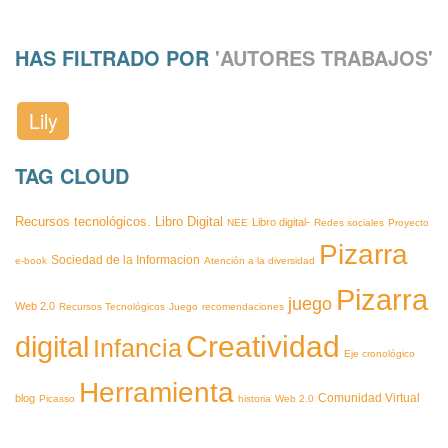
HAS FILTRADO POR
'AUTORES TRABAJOS'
Lily
TAG CLOUD
Recursos tecnológicos.
Libro Digital
Libro digital-
NEE
Redes sociales
Proyecto
Pizarra
Sociedad de la Informacion
e-book
Atención a la diversidad
Pizarra
juego
Web 2.0
Recursos Tecnológicos
Juego
recomendaciones
Creatividad
digital
Infancia
Eje cronológico
Herramienta
blog
Comunidad Virtual
Picasso
historia
Web 2.0