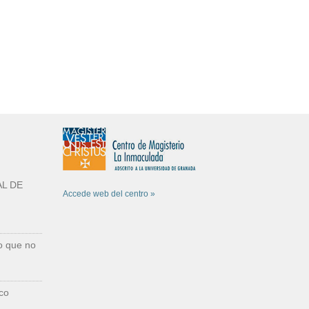
L DE
Accede web del centro »
o que no
co