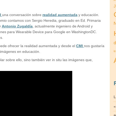
J
I
una conversación sobre
realidad aumentada
y educación.
nomio contamos con Sergio Heredia, graduado en Ed. Primaria
 y
Antonio Zugaldía
, actualmente ingeniero de Android y
ciones para Wearable Device para Google en WashingtonDC.
s.
d
uede ofrecer la realidad aumentada y desde el
CMI
nos gustaría
s imágenes en educación.
i
ar sobre ello, sino también ver in situ las imágenes que,
L
«