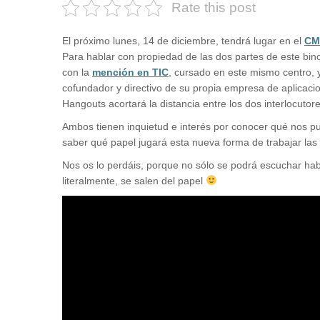
Rate this post
El próximo lunes, 14 de diciembre, tendrá lugar en el
CM
Para hablar con propiedad de las dos partes de este bi
con la
mención en TIC
, cursado en este mismo centro,
cofundador y directivo de su propia empresa de aplica
Hangouts acortará la distancia entre los dos interlocutore
Ambos tienen inquietud e interés por conocer qué nos p
saber qué papel jugará esta nueva forma de trabajar la
Nos os lo perdáis, porque no sólo se podrá escuchar habl
literalmente, se salen del papel