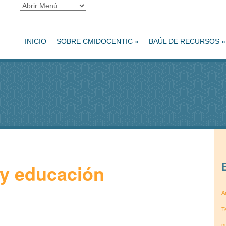
INICIO
SOBRE CMIDOCENTIC
»
BAÚL DE RECURSOS
»
y educación
A
T
p