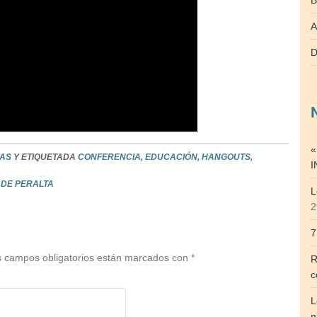
B
A
D
«
IAS
Y ETIQUETADA
CONFERENCIA
,
EDUCACIÓN
,
HANGOUTS
,
I
Z DE PERALTA
L
2
7
 campos obligatorios están marcados con
*
R
c
L
n