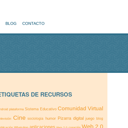
BLOG
CONTACTO
ETIQUETAS DE RECURSOS
Comunidad Virtual
Sistema Educativo
ndroid
plataforma
Cine
Pizarra digital
humor
juego
sociologia
blog
elevisión
Web 2.0
aplicaciones
ublicación
WhatsApp
creación
Web 2.0