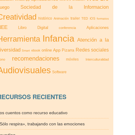
Sociedad de la Informacion
uego
Creatividad
histórico
trailer
Animación
TED
iOS
formatos
NEE
Libro Digital
Aplicaciones
conferencia
Infancia
Herramienta
Atención a la
iversidad
Redes sociales
App
online
Pizarra
ebook
Smart
recomendaciones
móviles
cono
Interculturalidad
Audiovisuales
Software
RECURSOS RECIENTES
os cuentos como recurso educativo
Sólo respira», trabajando con las emociones