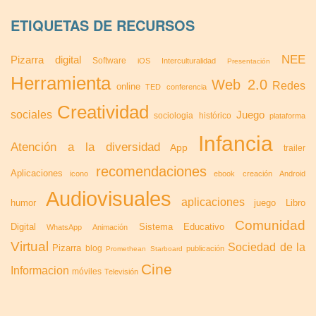
ETIQUETAS DE RECURSOS
NEE
Pizarra digital
Software
iOS
Interculturalidad
Presentación
Herramienta
Web 2.0
Redes
online
TED
conferencia
Creatividad
sociales
Juego
sociologia
histórico
plataforma
Infancia
Atención a la diversidad
App
trailer
recomendaciones
Aplicaciones
icono
ebook
creación
Android
Audiovisuales
aplicaciones
humor
juego
Libro
Comunidad
Digital
Sistema Educativo
WhatsApp
Animación
Virtual
Sociedad de la
Pizarra
blog
publicación
Promethean
Starboard
Cine
Informacion
móviles
Televisión