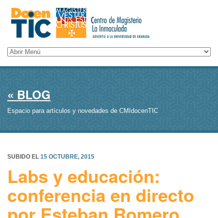
« BLOG
Espacio para artículos y novedades de CMIdocenTIC
SUBIDO EL
15 OCTUBRE, 2015
Labs y educación:
conferencia en directo
por Esteban Romero