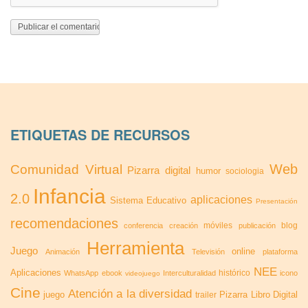
ETIQUETAS DE RECURSOS
Web
Comunidad Virtual
Pizarra digital
humor
sociologia
Infancia
2.0
aplicaciones
Sistema Educativo
Presentación
recomendaciones
móviles
blog
conferencia
creación
publicación
Herramienta
Juego
online
Animación
Televisión
plataforma
NEE
Aplicaciones
histórico
WhatsApp
ebook
Interculturalidad
icono
videojuego
Cine
Atención a la diversidad
juego
Pizarra
Libro Digital
trailer