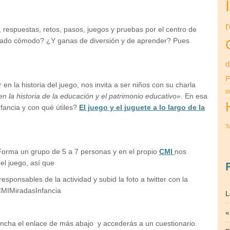
 respuestas, retos, pasos, juegos y pruebas por el centro de
lzado cómodo? ¿Y ganas de diversión y de aprender? Pues
d
P
en la historia del juego, nos invita a ser niños con su charla
s
 la historia de la educación y el patrimonio educativo»
. En esa
nfancia y con qué útiles?
El juego y el juguete a lo largo de la
T
Forma un grupo de 5 a 7 personas y en el propio
CMI
nos
l juego, así que
sponsables de la actividad y subid la foto a twitter con la
CMIMiradasInfancia
L
«
ncha el enlace de más abajo y accederás a un cuestionario.