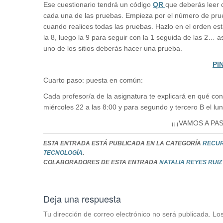
Ese cuestionario tendrá un código
QR
que deberás leer c
cada una de las pruebas. Empieza por el número de pr
cuando realices todas las pruebas. Hazlo en el orden e
la 8, luego la 9 para seguir con la 1 seguida de las 2… a
uno de los sitios deberás hacer una prueba.
PI
Cuarto paso: puesta en común:
Cada profesor/a de la asignatura te explicará en qué con
miércoles 22 a las 8:00 y para segundo y tercero B el lu
¡¡¡VAMOS A PA
ESTA ENTRADA ESTÁ PUBLICADA EN LA CATEGORÍA
RECU
TECNOLOGÍA
.
COLABORADORES DE ESTA ENTRADA
NATALIA REYES RUI
Deja una respuesta
Tu dirección de correo electrónico no será publicada.
Los