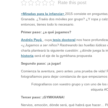
Rate this post
«Miradas para la infancia»
2015 consiste en preguntas,
Granada. ¿Traéis dos móviles por grupo? ¿Y ropa y ca
entonces, tienes todo lo necesario.
Primer paso: ¿a qué jugamos?
Andrés Payà
, cuya
tesis doctoral
nos hace profundizar 
«¿Jugamos a ser niños? Rastreando las huellas lúdicas en
charla planteará la siguiente cuestión: ¿dónde juega la i
historia
será el eje de la gymkhana propuesta
Segundo paso: ¡a jugar!
Comienza la aventura, pero antes ¡una prueba de vida! 
fotografiamos para dejar constancia de que empezamos e
Fotografiaros con vuestro grupo y con uno de los re
etiqueta #
Tercer paso: ¡GYMKHANA!
Nervios, emoción, dónde será, qué habrá que hacer… Pi