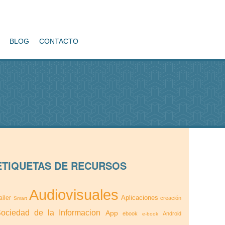
BLOG
CONTACTO
ETIQUETAS DE RECURSOS
Audiovisuales
Aplicaciones
ailer
creación
Smart
ociedad de la Informacion
App
ebook
Android
e-book