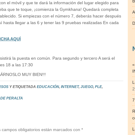
B
on el móvil y que te dará la información del lugar elegido para
ueba que te toque, ¡comienza la Gymkhana! Quedará completa
A
stablecido. Si empiezas con el número 7, deberás hacer después
sí hasta llegar a las 6 y tener las 9 pruebas realizadas En cada
D
NCHA AQUÍ
sistirá la puesta en común. Para segundo y tercero A será el
«
nes 18 a las 17:30
I
SÁRNOSLO MUY BIEN!!!
L
RSOS
Y ETIQUETADA
EDUCACIÓN
,
INTERNET
,
JUEGO
,
PLE
,
2
Z DE PERALTA
7
R
c
L
 campos obligatorios están marcados con
*