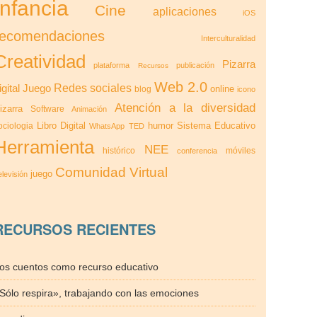
Infancia
Cine
aplicaciones
iOS
recomendaciones
Interculturalidad
Creatividad
Pizarra
plataforma
publicación
Recursos
Web 2.0
Redes sociales
igital
Juego
online
blog
icono
Atención a la diversidad
izarra
Software
Animación
Libro Digital
humor
Sistema Educativo
ociologia
WhatsApp
TED
Herramienta
NEE
histórico
móviles
conferencia
Comunidad Virtual
juego
elevisión
RECURSOS RECIENTES
os cuentos como recurso educativo
Sólo respira», trabajando con las emociones