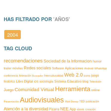
HAS FILTRADO POR
'AÑOS'
2004
TAG CLOUD
recomendaciones
Sociedad de la Informacion
humor
Redes sociales
Aplicaciones
trailer
móviles
Software
Android
WhatsApp
Web 2.0
juego
conferencia
Animación
Interculturalidad
icono
Buscador
Libro Digital
Sistema Educativo
histórico
sociologia
blog
iOS
Televisión
Herramienta
Comunidad Virtual
Juego
online
Audiovisuales
TED
publicación
Presentación
Walt Disney
Atención a la diversidad
NEE
App
Pizarra
ebook
creación