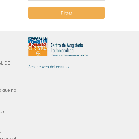
Filtrar
L DE
Accede web del centro »
o que no
co
e
 para el