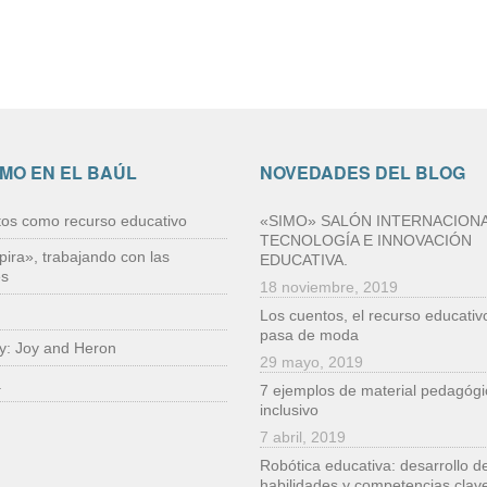
IMO EN EL BAÚL
NOVEDADES DEL BLOG
tos como recurso educativo
«SIMO» SALÓN INTERNACIONA
TECNOLOGÍA E INNOVACIÓN
pira», trabajando con las
EDUCATIVA.
es
18 noviembre, 2019
Los cuentos, el recurso educativ
pasa de moda
ry: Joy and Heron
29 mayo, 2019
a
7 ejemplos de material pedagógi
inclusivo
7 abril, 2019
Robótica educativa: desarrollo d
habilidades y competencias clave