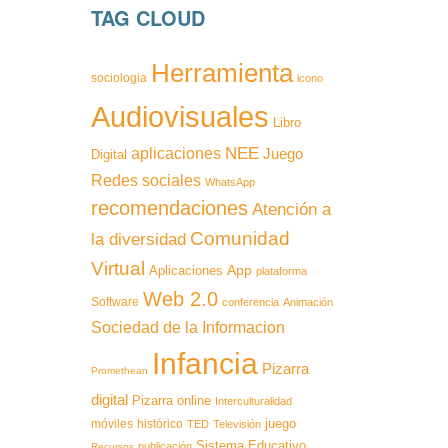
TAG CLOUD
Herramienta
sociologia
icono
Audiovisuales
Libro
NEE
aplicaciones
Juego
Digital
Redes sociales
WhatsApp
recomendaciones
Atención a
Comunidad
la diversidad
Virtual
App
Aplicaciones
plataforma
Web 2.0
Software
conferencia
Animación
Sociedad de la Informacion
Infancia
Pizarra
Promethean
digital
Pizarra
online
Interculturalidad
juego
móviles
histórico
TED
Televisión
Sistema Educativo
publicación
Recursos