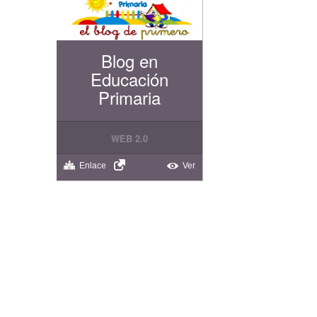
Blog en
Educación
Primaria
WEB 2.0
Enlace
Ver