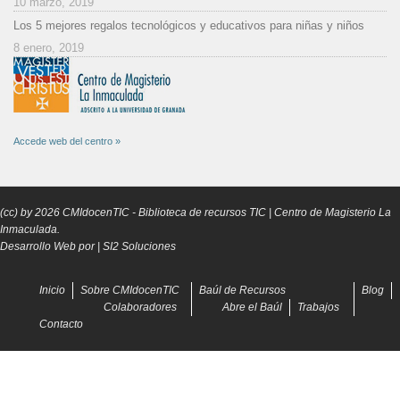
10 marzo, 2019
Los 5 mejores regalos tecnológicos y educativos para niñas y niños
8 enero, 2019
Accede web del centro »
(cc) by
2026
CMIdocenTIC
- Biblioteca de recursos TIC | Centro de Magisterio La
Inmaculada.
Desarrollo Web por |
SI2 Soluciones
Inicio
Sobre CMIdocenTIC
Baúl de Recursos
Blog
Colaboradores
Abre el Baúl
Trabajos
Contacto