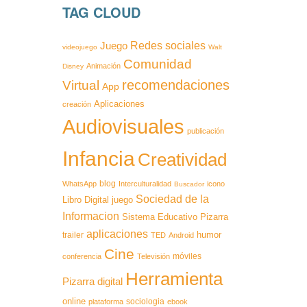
TAG CLOUD
Redes sociales
Juego
videojuego
Walt
Comunidad
Animación
Disney
recomendaciones
Virtual
App
Aplicaciones
creación
Audiovisuales
publicación
Infancia
Creatividad
blog
WhatsApp
Interculturalidad
icono
Buscador
Sociedad de la
Libro Digital
juego
Informacion
Sistema Educativo
Pizarra
aplicaciones
humor
trailer
TED
Android
Cine
móviles
conferencia
Televisión
Herramienta
Pizarra digital
online
sociologia
plataforma
ebook