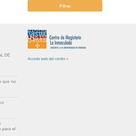
Filtrar
L DE
Accede web del centro »
o que no
co
e
 para el