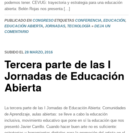
podemos tener. CEVUG: trayectoria y estrategia para una educación
abierta: Belén Rojas nos presenta […]
PUBLICADO EN
CONGRESO
ETIQUETAS
CONFERENCIA
,
EDUCACIÓN
,
EDUCACIÓN ABIERTA
,
JORNADAS
,
TECNOLOGÍA
»
DEJA UN
COMENTARIO
SUBIDO EL
28 MARZO, 2016
Tercera parte de las I
Jornadas de Educación
Abierta
La tercera parte de las I Jornadas de Educación Abierta: Comunidades
de Aprendizaje, aulas abiertas: se lleve a cabo la educación
inclusiva, movimiento educativo que pone en sí la educación que nos
presentó Javier Carrillo. Cuando hacer buen arte no es suficiente:
estrategias y herramientas digitales para la promoción del artista en el