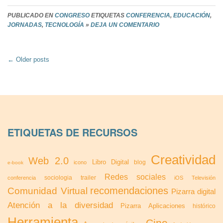
PUBLICADO EN
CONGRESO
ETIQUETAS
CONFERENCIA
,
EDUCACIÓN
,
JORNADAS
,
TECNOLOGÍA
»
DEJA UN COMENTARIO
Post
←
Older posts
navigation
ETIQUETAS DE RECURSOS
Creatividad
Web 2.0
Libro Digital
blog
icono
e-book
Redes sociales
sociologia
trailer
conferencia
iOS
Televisión
recomendaciones
Comunidad Virtual
Pizarra digital
Atención a la diversidad
Pizarra
Aplicaciones
histórico
Herramienta
Cine