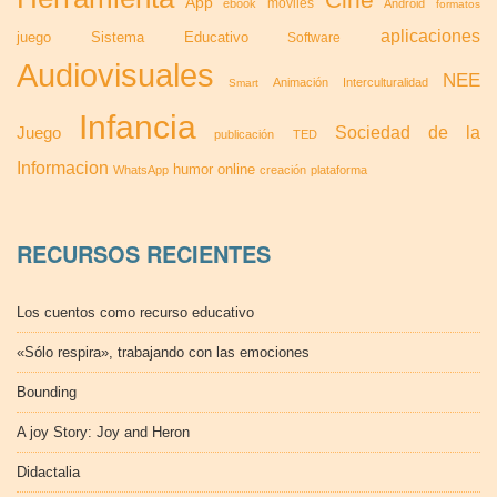
App
móviles
ebook
Android
formatos
aplicaciones
juego
Sistema Educativo
Software
Audiovisuales
NEE
Animación
Interculturalidad
Smart
Infancia
Sociedad de la
Juego
publicación
TED
Informacion
humor
online
WhatsApp
creación
plataforma
RECURSOS RECIENTES
Los cuentos como recurso educativo
«Sólo respira», trabajando con las emociones
Bounding
A joy Story: Joy and Heron
Didactalia