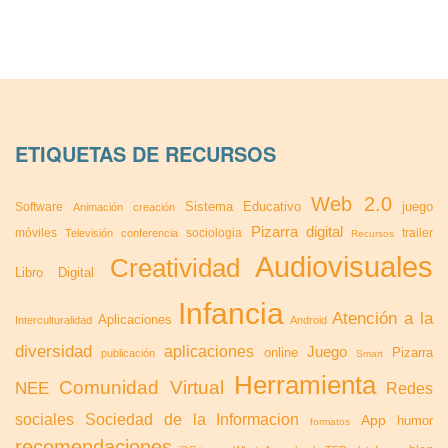
ETIQUETAS DE RECURSOS
Web 2.0
Sistema Educativo
juego
Software
Animación
creación
Pizarra digital
móviles
sociologia
trailer
Televisión
conferencia
Recursos
Audiovisuales
Creatividad
Libro Digital
Infancia
Atención a la
Aplicaciones
Interculturalidad
Android
diversidad
aplicaciones
Juego
online
Pizarra
publicación
Smart
Herramienta
Comunidad Virtual
NEE
Redes
sociales
Sociedad de la Informacion
App
humor
formatos
recomendaciones