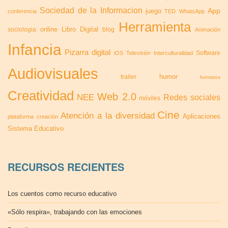
Sociedad de la Informacion
App
juego
conferencia
TED
WhatsApp
Herramienta
online
Libro Digital
sociologia
blog
Animación
Infancia
Pizarra digital
Software
iOS
Televisión
Interculturalidad
Audiovisuales
humor
trailer
formatos
Creatividad
Web 2.0
NEE
Redes sociales
móviles
Cine
Atención a la diversidad
Aplicaciones
plataforma
creación
Sistema Educativo
RECURSOS RECIENTES
Los cuentos como recurso educativo
«Sólo respira», trabajando con las emociones