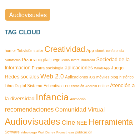
Audiovisuales
TAG CLOUD
Creatividad
App
humor
trailer
Televisión
ebook
conferencia
Pizarra digital
Sociedad de la
juego
plataforma
icono
Interculturalidad
aplicaciones
Informacion
Juego
Pizarra
sociologia
WhatsApp
Web 2.0
Redes sociales
Aplicaciones
móviles
blog
histórico
iOS
Atención a
Libro Digital
Sistema Educativo
online
TED
creación
Android
Infancia
la diversidad
Animación
recomendaciones
Comunidad Virtual
Audiovisuales
Herramienta
Cine
NEE
Software
publicación
videojuego
Walt Disney
Promethean