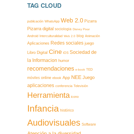
TAG CLOUD
Web 2.0
Pizarra
publicación
WhatsApp
Pizarra digital
sociologia
Disney Pixar
blog
Android
Interculturalidad
Animación
Web 2.0
Redes sociales
Aplicaciones
juego
Cine
Sociedad de
Libro Digital
iOS
la Informacion
humor
recomendaciones
TED
e-book
NEE
App
Juego
online
móviles
ebook
aplicaciones
conferencia
Televisión
Herramienta
icono
Infancia
histórico
Audiovisuales
Software
Atención a la diversidad