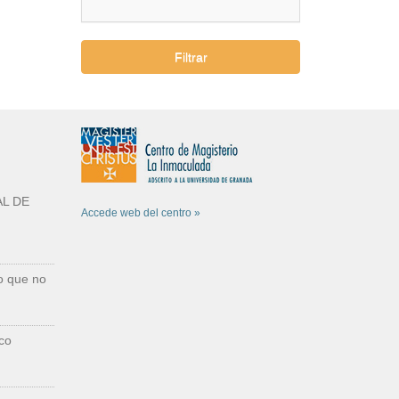
Filtrar
L DE
Accede web del centro »
o que no
co