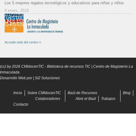
Los 5 mejores regalos tecnológicos y educativos para niñas y niños
8 enero, 2019
Accede web del centro »
(cc) by
2026
CMIdocenTIC
- Biblioteca de recursos TIC | Centro de Magisterio La
Inmaculada.
Desarrollo Web por |
SI2 Soluciones
Inicio
Sobre CMIdocenTIC
Baúl de Recursos
Blog
Colaboradores
Abre el Baúl
Trabajos
Contacto