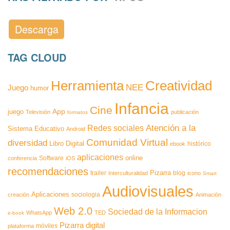
Descarga
TAG CLOUD
Herramienta
Creatividad
NEE
Juego
humor
Infancia
Cine
App
juego
Televisión
publicación
formatos
Atención a la
Redes sociales
Sistema Educativo
Android
Comunidad Virtual
diversidad
Libro Digital
histórico
ebook
aplicaciones
online
Software
conferencia
iOS
recomendaciones
Pizarra
trailer
blog
Interculturalidad
icono
Smart
Audiovisuales
Aplicaciones
sociologia
creación
Animación
Web 2.0
Sociedad de la Informacion
WhatsApp
TED
e-book
Pizarra digital
móviles
plataforma