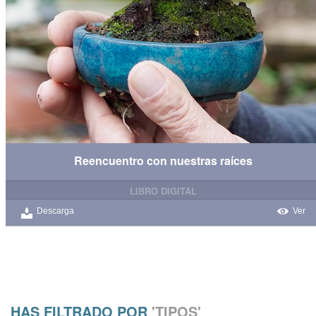
Reencuentro con nuestras raíces
LIBRO DIGITAL
Descarga
Ver
HAS FILTRADO POR
'TIPOS'